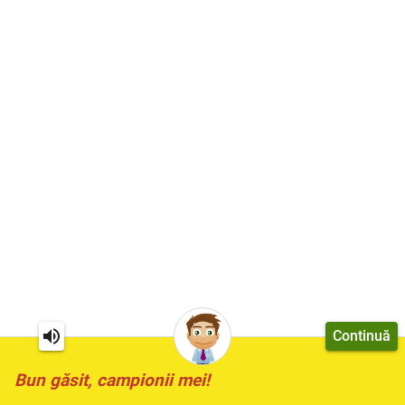
Continuă
Bun găsit, campionii mei!