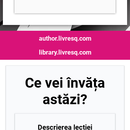
author.livresq.com
library.livresq.com
Ce vei învăța
astăzi?
Descrierea lecției