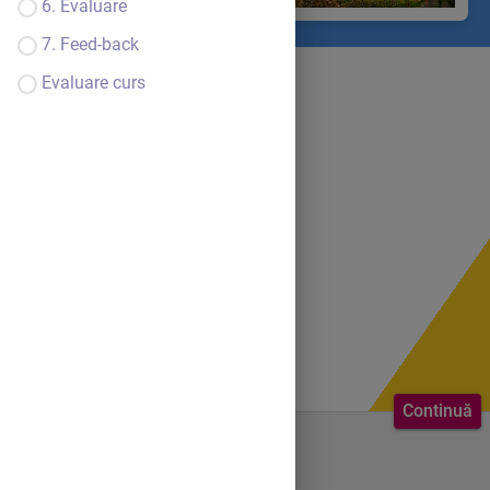
6. Evaluare
7. Feed-back
Evaluare curs
Continuă
Bine ai venit.