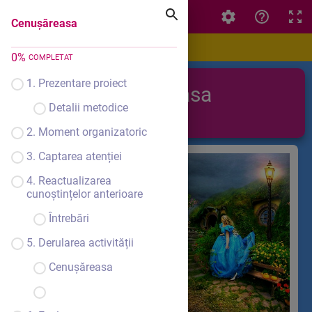
Cenuşăreasa
Cenuşăreasa
0
%
COMPLETAT
1. Prezentare proiect
Cenuşăreasa
Detalii metodice
2. Moment organizatoric
3. Captarea atenției
4. Reactualizarea
cunoștințelor anterioare
Întrebări
5. Derularea activității
Cenuşăreasa