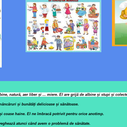
ine, natur
ă
, aer liber
ș
i ... miere. El are grij
ă
de albine
ș
i stupi
ș
i colect
ăruri și bunătăți delicioase și sănătoase.
 și coase haine. El ne îmbracă potrivit pentru orice anotimp.
e veghează atunci când avem o problemă de sănătate.