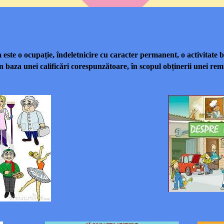
e o ocupație, îndeletnicire cu caracter permanent, o activitate ba
în baza unei calificări corespunzătoare, în scopul obținerii unei rem