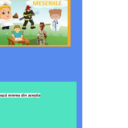
eaz
ă
mierea din ace
ș
tia