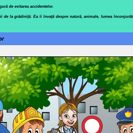
sigură de evitarea accidentelor.
de la grădiniță. Ea îi învață despre natură, animale, lumea înconjurătoa
or