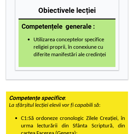
Obiectivele lecției
Competențele generale :
Utilizarea conceptelor specifice
religiei proprii, în conexiune cu
diferite manifestări ale credinţei
Competențe specifice
:
La sfârşitul lecţiei elevii vor fi capabili să
:
C1:Să ordoneze cro
nologic Zilele Creaţiei, în
urma lecturării din Sfânta Scriptură, din
cartea Facerea (Geneza);