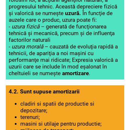
progresului tehnic. Această depreciere fizică
şi valorică se numeşte
uzură.
În funcţie de
auzele care o produc, uzura poate fi:
-
uzura fizică
– generată de funcţionarea
tehnică şi mecanică, precum şi de influenţa
factorilor naturali
-
uzura morală
– cauzată de evoluţia rapidă a
tehnicii, de apariţia a noi maşini cu
performanţe mai ridicate; Expresia valorică a
uzurii care se include în mod eşalonat în
cheltuieli se numeşte
amortizare
.
4.2. Sunt supuse amortizarii
cladiri si spatii de productie si
depozitare;
terenuri;
masini si utilaje pentru productie;