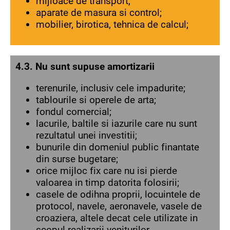
mijloace de transport;
aparate de masura si control;
mobilier, birotica, tehnica de calcul;
4.3. Nu sunt supuse amortizarii
terenurile, inclusiv cele impadurite;
tablourile si operele de arta;
fondul comercial;
lacurile, baltile si iazurile care nu sunt
rezultatul unei investitii;
bunurile din domeniul public finantate
din surse bugetare;
orice mijloc fix care nu isi pierde
valoarea in timp datorita folosirii;
casele de odihna proprii, locuintele de
protocol, navele, aeronavele, vasele de
croaziera, altele decat cele utilizate in
scopul realizarii veniturilor.