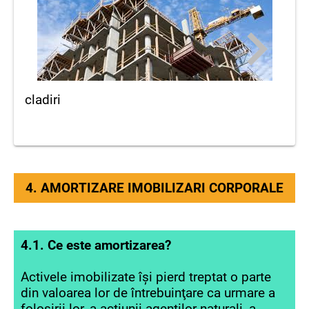
cladiri
4. AMORTIZARE IMOBILIZARI CORPORALE
4.1. Ce este amortizarea?
Activele imobilizate îşi pierd treptat o parte
din valoarea lor de întrebuinţare ca urmare a
folosirii lor, a acţiunii agenţilor naturali, a