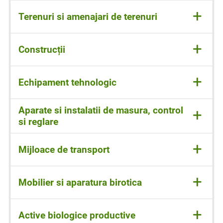
+
Terenuri si amenajari de terenuri
Amenajarile de terenuri sunt imbunatatiri aduse
+
Construcții
terenurilor pentru a le creste utilitatea.
Cladiri
+
Echipament tehnologic
Masini, utilaje si instalatii de lucru
Aparate si instalatii de masura, control
+
si reglare
Folosite in domeniul mecanic si electric
+
Mijloace de transport
Autocamioane, autoturisme
+
Mobilier si aparatura birotica
Mobilier comercial, calculatoare
+
Active biologice productive