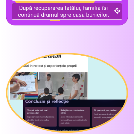
După recuperarea tatălui, familia își
continuă drumul spre casa bunicilor.