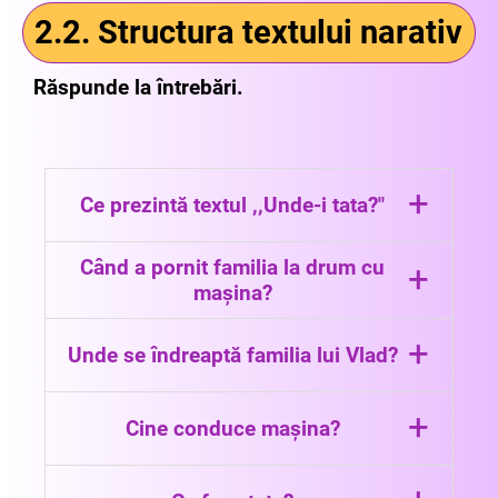
2.2. Structura textului narativ
Răspunde la întrebări.
+
Ce prezintă textul ,,Unde-i tata?"
Textul prezintă întâmplări inspirate din
Când a pornit familia la drum cu
+
realitate.
mașina?
Familia a pornit la drum într-o
+
Unde se îndreaptă familia lui Vlad?
dimineață.
Familia lui Vlad se îndreaptă spre casa
+
Cine conduce mașina?
bunicilor.
Mama conduce mașina.