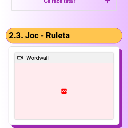
+
Ce face tata?
Tata doarme pe bancheta din spate.
2.3. Joc - Ruleta
Wordwall