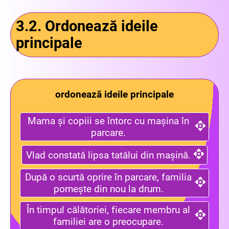
3.2. Ordonează ideile
principale
ordonează ideile principale
Mama și copiii se întorc cu mașina în
parcare.
Vlad constată lipsa tatălui din mașină.
După o scurtă oprire în parcare, familia
pornește din nou la drum.
În timpul călătoriei, fiecare membru al
familiei are o preocupare.