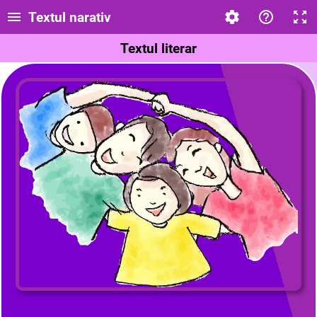
Textul narativ
Textul literar