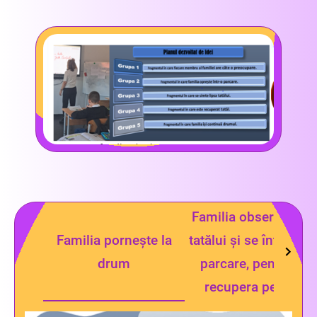
Familia observă lips
Familia pornește la
tatălui și se întorce, î
drum
parcare, pentru a-l
recupera pe tata.