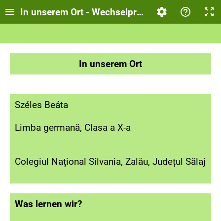
In unserem Ort - Wechselpräpositionen mit Dat
In unserem Ort
Széles Beáta
Limba germană, Clasa a X-a
Colegiul Național Silvania, Zalău, Județul Sălaj
Was lernen wir?