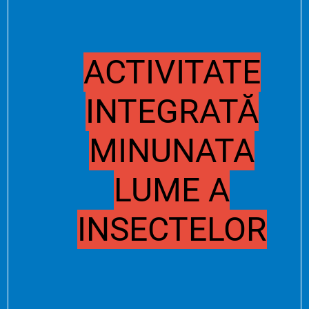
ACTI
VITATE
INTEGRATĂ
MINUNATA
LUME A
INSECTELOR