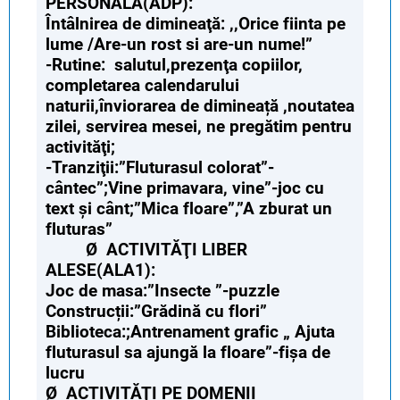
PERSONALĂ(ADP):
Întâlnirea de dimineaţă: ,,Orice fiinta pe
lume /Are-un rost si are-un nume!”
-Rutine: salutul,prezenţa copiilor,
completarea calendarului
naturii,înviorarea de dimineață ,noutatea
zilei, servirea mesei, ne pregătim pentru
activităţi;
-Tranziţii:”Fluturasul colorat”-
cântec”;Vine primavara, vine”-joc cu
text și cânt;”Mica floare”,”A zburat un
fluturas”
Ø ACTIVITĂŢI LIBER
ALESE(ALA1):
Joc de masa:”Insecte ”-puzzle
Construcții:”Grădină cu flori”
Biblioteca:;Antrenament grafic „ Ajuta
fluturasul sa ajungă la floare”-fișa de
lucru
Ø ACTIVITĂŢI PE DOMENII