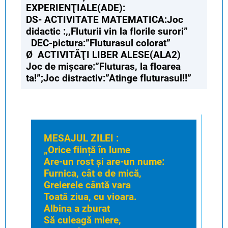
EXPERIENŢIALE(ADE):
DS- ACTIVITATE MATEMATICA:Joc
didactic :,,Fluturii vin la florile surori”
DEC-pictura:”Fluturasul colorat”
Ø ACTIVITĂŢI LIBER ALESE(ALA2)
Joc de mișcare:”Fluturas, la floarea
ta!”;Joc distractiv:”Atinge fluturasul!!”
MESAJUL ZILEI :
„Orice ființă în lume
Are-un rost și are-un nume:
Furnica, cât e de mică,
Greierele cântă vara
Toată ziua, cu vioara.
Albina a zburat
Să culeagă miere,