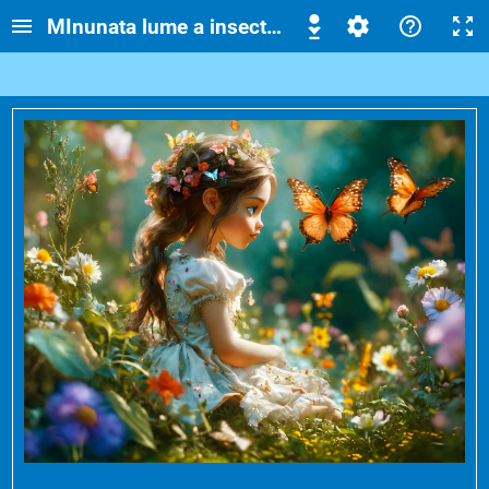
MInunata lume a insectelor