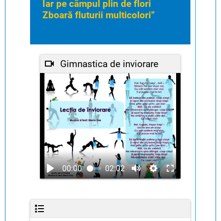
Iar pe câmpul plin de flori
Zboară fluturii multicolori”
Gimnastica de inviorare
00:00
02:02