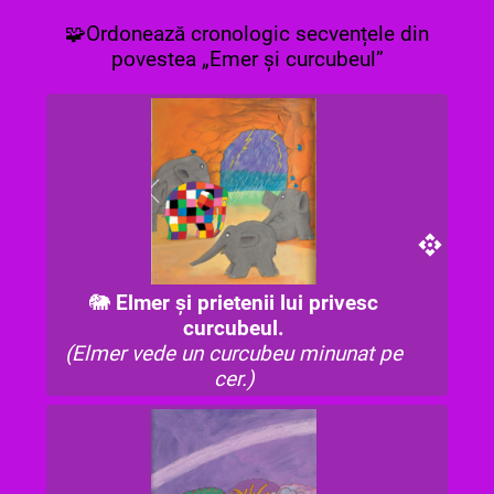
🧩Ordonează cronologic secvențele din
povestea „Emer și curcubeul”
🐘
Elmer și prietenii lui privesc
curcubeul.
(Elmer vede un curcubeu minunat pe
cer.)