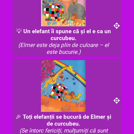
💡
Un elefant îi spune că și el e ca un
curcubeu.
(Elmer este deja plin de culoare – el
este bucurie.)
🎉
Toți elefanții se bucură de Elmer și
de curcubeu.
(Se întorc fericiți, mulțumiți că sunt