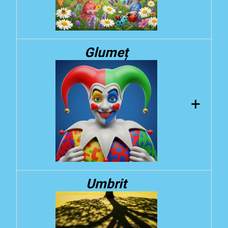
Pajiște
Glumeț
E un
loc mare, cu multă iarbă moale
,
unde animalele se joacă și ronțăie iarba.
+
Glumeț
Umbrit
Cineva care
face glume amuzante
și ne
face să râdem cu poftă. Elmer e un
elefant glumeț!