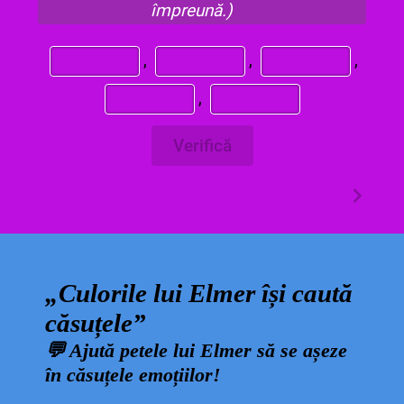
împreună.)
,
,
,
,
Verifică
„Culorile lui Elmer își caută
căsuțele”
💬
Ajută petele lui Elmer să se așeze
în căsuțele emoțiilor!