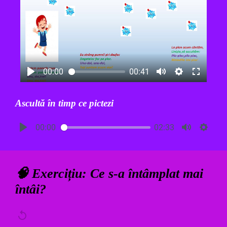
00:00
00:41
Ascultă în timp ce pictezi
00:00
02:33
🧠
Exercițiu: Ce s-a întâmplat mai
întâi?