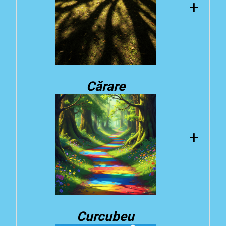
+
Umbrit
Cărare
Gândește-te la umbra unui copac. Când
soarele strălucește, copacul blochează o
parte din lumină, făcând un loc mai
+
întunecat pe pământ. Acel loc întunecat
este umbrit.
Cărare
Curcubeu