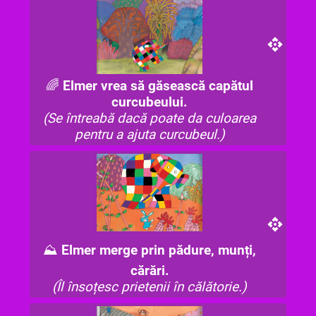
🌈
Elmer vrea să găsească capătul
curcubeului.
(Se întreabă dacă poate da culoarea
pentru a ajuta curcubeul.)
⛰️
Elmer merge prin pădure, munți,
cărări.
(Îl însoțesc prietenii în călătorie.)