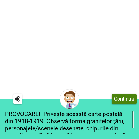
Continuă
PROVOCARE! Privește scesstă carte poștală
din 1918-1919. Observă forma granițelor țării,
personajele/scenele desenate, chipurile din
medalioane. Ce îți evocă întreaga compoziție?