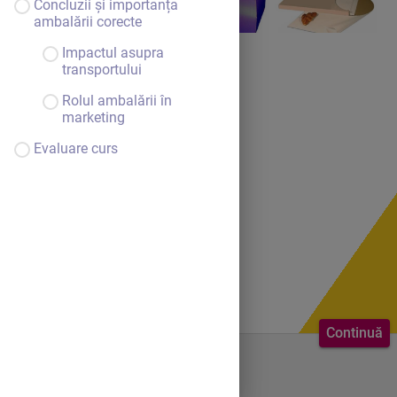
Concluzii și importanța
ambalării corecte
Impactul asupra
transportului
Rolul ambalării în
marketing
Evaluare curs
Continuă
Bine ai venit.