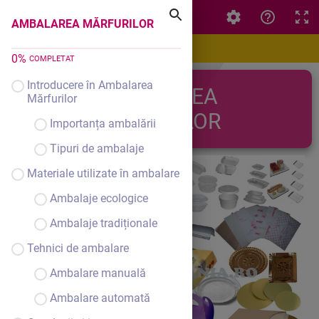
AMBALAREA MĂRFURILOR
AMBALAREA MĂRFURILOR
0
%
COMPLETAT
Introducere în Ambalarea
AMBALAREA
Mărfurilor
MĂRFURILOR
Importanța ambalării
Tipuri de ambalaje
Materiale utilizate în ambalare
Ambalaje ecologice
Ambalaje tradiționale
Tehnici de ambalare
Ambalare manuală
Ambalare automată