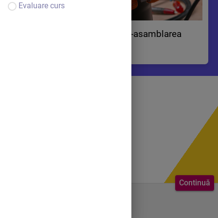
Evaluare curs
Asamblari nedemontabile-asamblarea
prin lipire
Continuă
Bine ai venit.