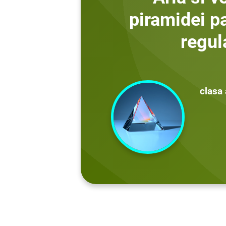
piramidei p
regul
clasa 