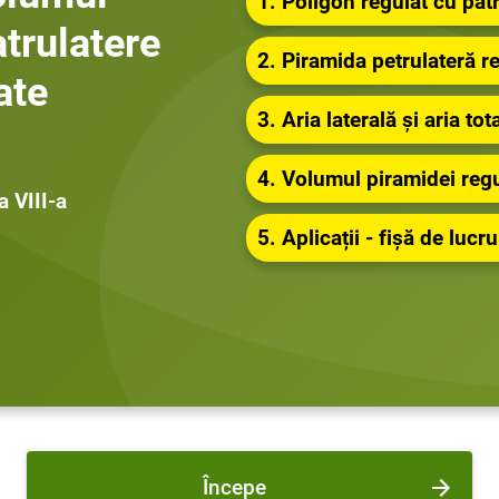
1. Poligon regulat cu patr
atrulatere
2. Piramida petrulateră r
ate
3. Aria laterală și aria to
4. Volumul piramidei reg
a VIII-a
5. Aplicații - fișă de lucru
Începe