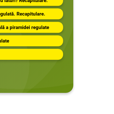
u laturi? Recapitulare.
egulată. Recapitulare.
tală a piramidei regulate
ulate