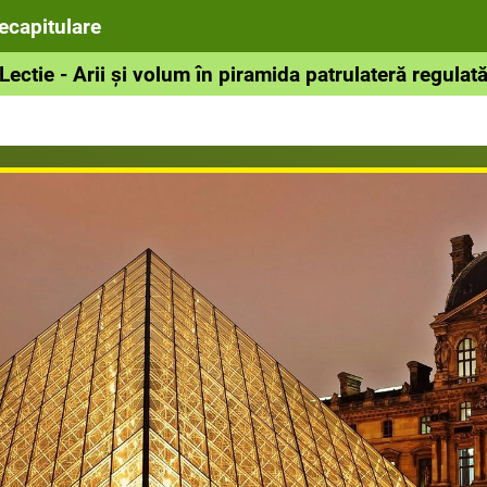
recapitulare
Lectie - Arii și volum în piramida patrulateră regulat