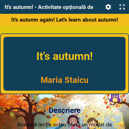
It's autumn! - Activitate opțională de limba engleză pentru preșcolari
It's autumn again! Let's learn about autumn!
It's autumn!
Maria Staicu
Descriere
Această lecție video oferă un model de