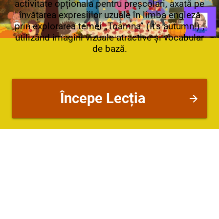
activitate opțională pentru preșcolari, axată pe
învățarea expresiilor uzuale în limba engleză
prin explorarea temei „Toamna” (It's autumn!) ,
utilizând imagini vizuale atractive și vocabular
de bază.
Începe Lecția