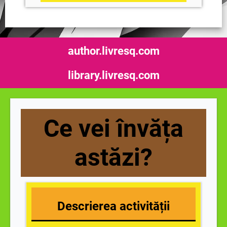
author.livresq.com
library.livresq.com
Ce vei învăța
astăzi?
Descrierea activității