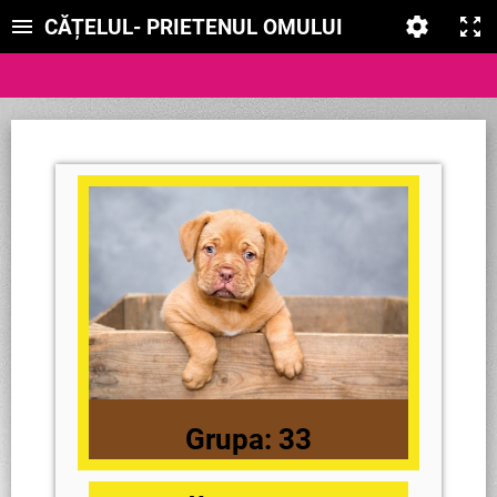
CĂȚELUL- PRIETENUL OMULUI
Grupa: 33