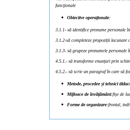
funcţionale
Obiective operaţionale
:
3.1.1- să identifice pronume personale înt
3.1.2-să completeze propoziții lacunare 
3.1.3- să grupeze pronumele personale î
4.5.1.- să transforme enunțuri prin sch
4.5.2.- să scrie un paragraf în care să 
Metode, procedee și tehnici didac
Mijloace de învăţământ
:fișe de l
Forme de organizare
:frontal, ind