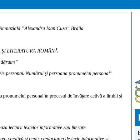
Gimnazială ”Alexandru Ioan Cuza” Brăila
A ȘI LITERATURA ROMÂNĂ
i dăruim
”
ele personal. Numărul și persoana pronumelui personal
”
 a pronumelui personal în procesul de învățare activă a limbii și
za lecturii textelor informative sau literare
rea creativă şi pentru redactarea de texte informative şi