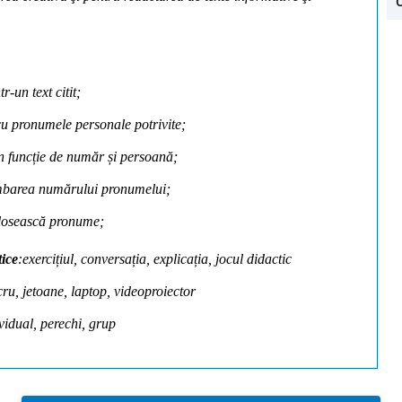
r-un text citit;
cu pronumele personale potrivite;
n funcție de număr și persoană;
imbarea numărului pronumelui;
folosească pronume;
tice
:exercițiul, conversația, explicația, jocul didactic
ucru, jetoane, laptop, videoproiector
ividual, perechi, grup