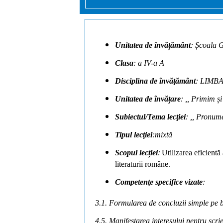
Unitatea de învățământ
: Școala 
Clasa
: a IV-a A
Disciplina de învăţământ
: LIMB
Unitatea de
învățare
: ,, Primim ș
Subiectul/Tema lecţiei
: ,, Pronum
Tipul lecţiei
:mixtă
Scopul lecției
:
Utilizarea eficientă
literaturii române.
Competenţe specifice vizate
:
3.1. Formularea de concluzii simple pe ba
4.5. Manifestarea interesului pentru scrie