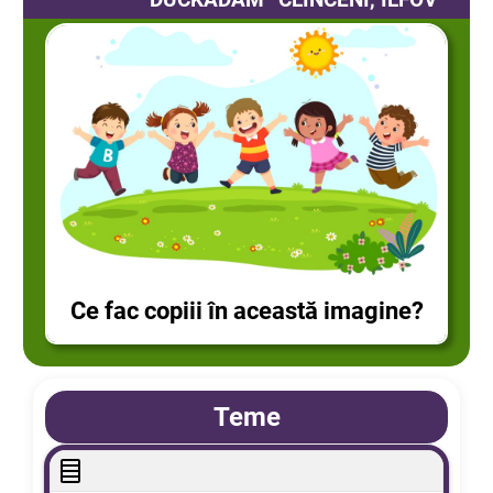
Ce fac copiii în această imagine?
Teme