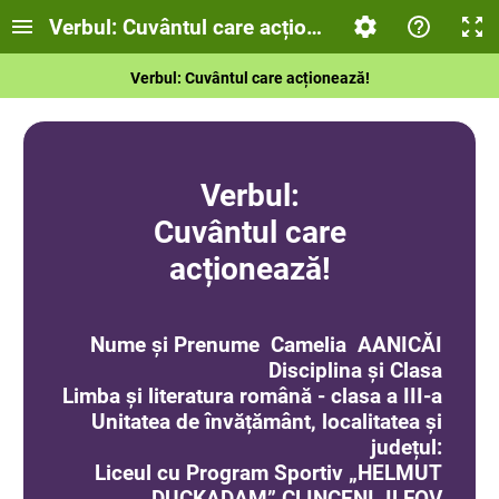
Verbul: Cuvântul care acționează!
Verbul:
Cuvântul care acționează!
Verbul:
Cuvântul care
acționează!
Nume și Prenume Camelia AANICĂI
Disciplina și Clasa
Limba și literatura română - clasa a III-a
Unitatea de învățământ, localitatea și
județul:
Liceul cu Program Sportiv „HELMUT
DUCKADAM” CLINCENI, ILFOV