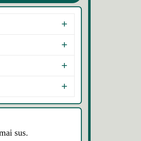
+
+
easă
+
+
 mai sus.