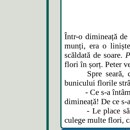
Într-o dimineață de 
munți, era o liniș
scăldată de soare.
P
flori în șorț. Peter 
Spre seară, copiii
bunicului florile st
- Ce s-a întâmplat
dimineață! De ce s-
- Le place să stea
culege multe flori, 