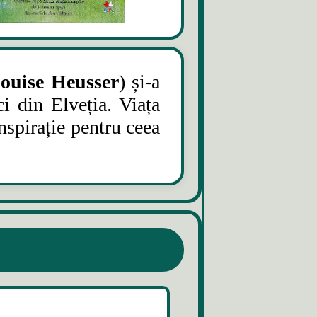
ouise Heusser
) și-a
ci din Elveția. Viața
inspirație pentru ceea