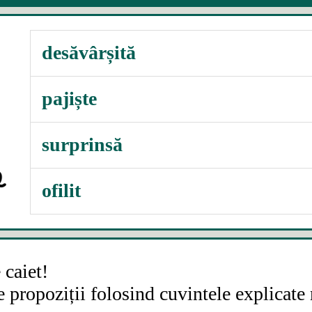
desăvârșită
completă, deplină
pajiște
loc acoperit cu iarbă măruntă și d
surprinsă
mirată, uimită, uluită
ofilit
veștejit, pălit, îngălbenit
caiet!
e propoziții folosind cuvintele explicate