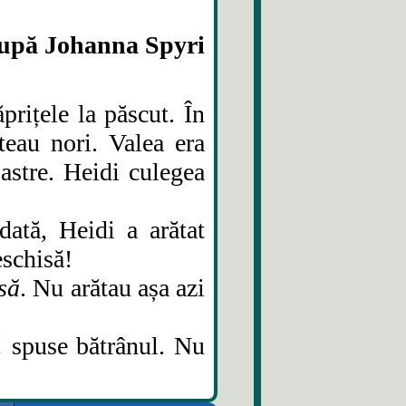
upă Johanna Spyri
prițele la păscut. În
teau nori. Valea era
bastre. Heidi culegea
ată, Heidi a arătat
eschisă!
să
. Nu arătau așa azi
 spuse bătrânul. Nu