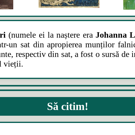
ri
(n
umele ei la naștere era
Johanna L
ntr-un sat din apropierea munților falni
nte, respectiv din sat, a fost o sursă de 
 vieții.
Să citim!