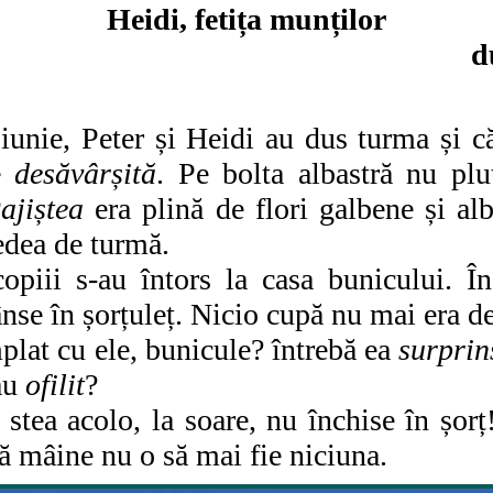
Heidi, fetița munților
d
iunie, Peter și Heidi au dus turma și că
te
desăvârșită
. Pe bolta albastră nu plu
ajiștea
era plină de flori galbene și al
vedea de turmă.
 s-au întors la casa bunicului. Înd
rânse în șorțuleț. Nicio cupă nu mai era d
 cu ele, bunicule? întrebă ea
surprin
au
ofilit
?
 acolo, la soare, nu închise în șorț!
că mâine nu o să mai fie niciuna.