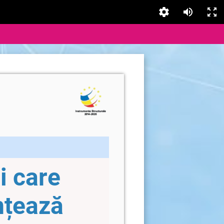
i care
nțează