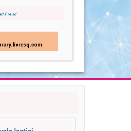
ond Freud
ibrary.livresq.com