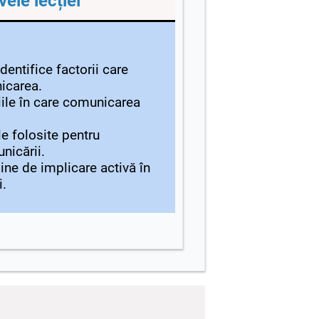
vele lecției
dentifice factorii care
icarea.
iile în care comunicarea
le folosite pentru
nicării.
ine de implicare activă în
i.