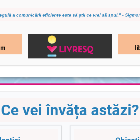
egulă a comunicării eficiente este să știi ce vrei să spui.” - Sigm
om
l
Ce vei învăța astăzi?