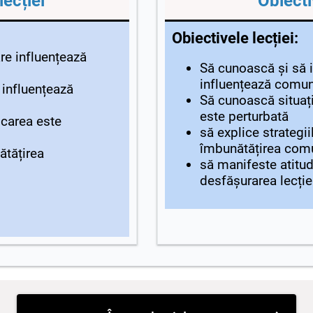
lecției
Obiecti
Obiectivele lecției:
are influențează
Să cunoască și să i
influențează comun
 influențează
Să cunoască situaț
este perturbată
icarea este
să explice strategii
îmbunătățirea comu
ătățirea
să manifeste atitud
desfășurarea lecție