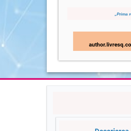
„Prima r
author.livresq.c