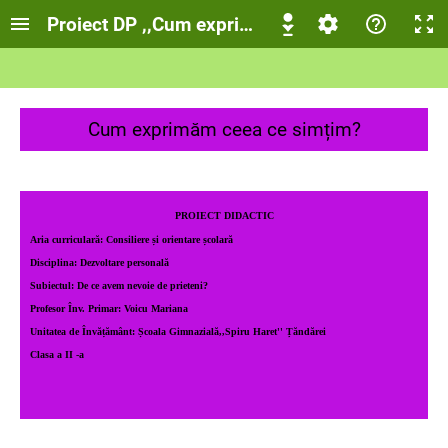
Proiect DP ,,Cum exprimăm ceea ce simțim?''- C
Cum exprimăm ceea ce simțim?
PROIECT DIDACTIC
Aria curriculară: Consiliere și orientare școlară
Disciplina: Dezvoltare personală
Subiectul: De ce avem nevoie de prieteni?
Profesor Înv. Primar: Voicu Mariana
Unitatea de Învățământ: Școala Gimnazială,,Spiru Haret'' Țăndărei
Clasa a II -a