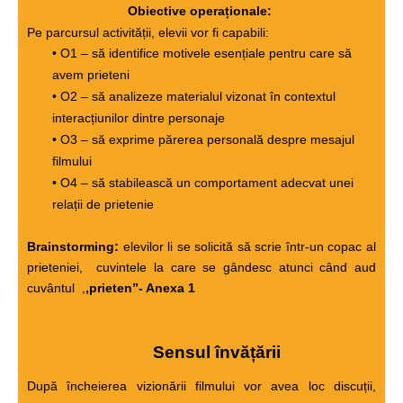
Obiective operaționale
:
Pe parcursul activității, elevii vor fi capabili:
• O1 – să identifice motivele esențiale pentru care să
avem prieteni
• O2 – să analizeze materialul vizonat în contextul
interacțiunilor dintre personaje
• O3 – să exprime părerea personală despre mesajul
filmului
• O4 – să stabilească un comportament adecvat unei
relații de prietenie
Brainstorming:
elevilor li se solicită să scrie într-un copac al
prieteniei, cuvintele la care se gândesc atunci când aud
cuvântul ,
,prieten”- Anexa 1
Sensul învățării
După încheierea vizionării filmului vor avea loc discuții,