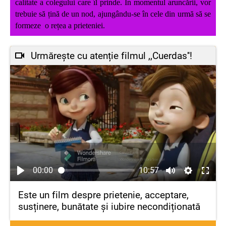
calitate a colegului care îl prinde. În momentul aruncării, vor
trebuie să țină de un nod, ajungându-se în cele din urmă să se
formeze o rețea a prieteniei.
Urmărește cu atenție filmul ,,Cuerdas''!
00:00
10:57
Este un film despre prietenie, acceptare,
susținere, bunătate și iubire necondiționată