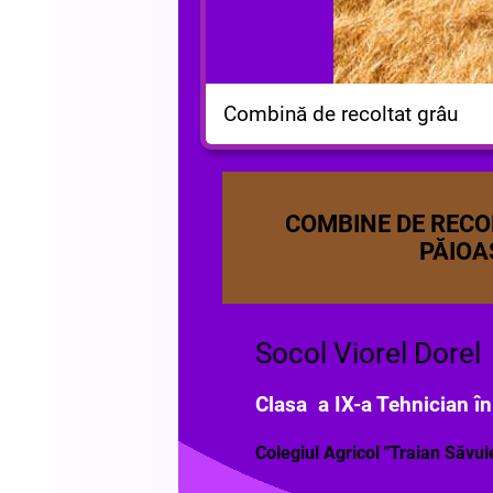
Combină de recoltat grâu
COMBINE DE RECO
PĂIOA
Socol Viorel Dorel
Clasa a IX-a Tehnician în
Colegiul Agricol "Traian Săvu