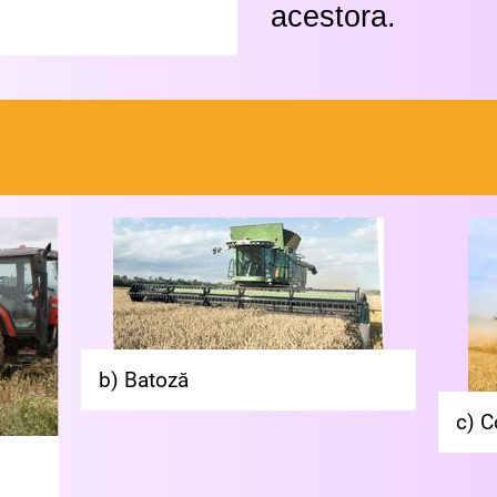
acestora.
b) Batoză
c) 