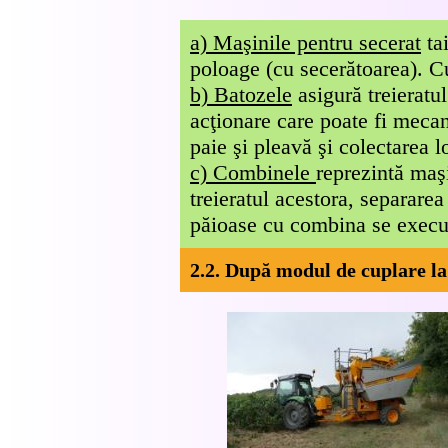
a) Maşinile pentru secerat
tai
poloage (cu secerătoarea). Cu
b) Batozele
asigură treieratu
acţionare care poate fi mecan
paie şi pleavă şi colectarea lo
c) Combinele
reprezintă maşi
treieratul acestora, separare
păioase cu combina se execut
2.2. După modul de cuplare la 