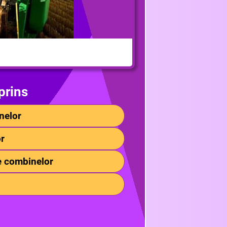
prins
inelor
or
e combinelor