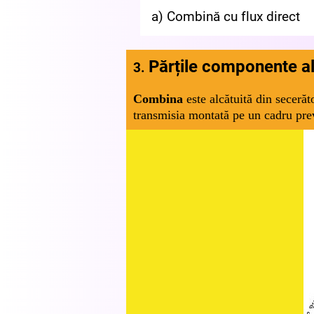
a) Combină cu flux direct
Părțile componente a
3.
Combina
este alcătuită din seceră
transmisia montată pe un cadru pre