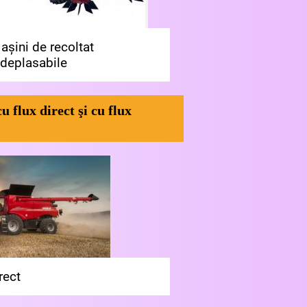
așini de recoltat
deplasabile
u flux direct şi cu flux
rect