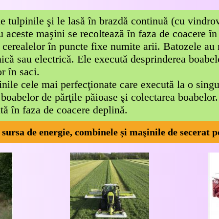
e tulpinile şi le lasă în brazdă continuă (cu vindrov
 aceste maşini se recoltează în faza de coacere în
l cerealelor în puncte fixe numite arii. Batozele au
ică sau electrică. Ele execută desprinderea boabelo
r în saci.
nile cele mai perfecţionate care execută la o singur
a boabelor de părţile păioase şi colectarea boabelor
ă în faza de coacere deplină.
sursa de energie, combinele şi maşinile de secerat po