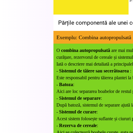
Părțile componentă ale unei 
Exemplu: Combina autopropulsată
O
combina autopropulsată
are mai mult
curățare, rezervorul de cereale și sistem
Iată o descriere mai detaliată a principa
-
Sistemul de tăiere sau secerătoarea
:
Este responsabil pentru tăierea plantei la
- Batoza
:
Aici are loc separarea boabelor de restul 
-
Sistemul de separare
:
După batoză, sistemul de separare ajută l
-
Sistemul de curare
:
Acest sistem folosește suflante și ciururi 
-
Rezerva de cereale
:
Aici se colectează boabele curate, gata p