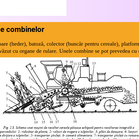
le combinelor
toare (heder), batoză, colector (buncăr pentru cereale), platfo
văzut cu organe de rulare. Unele combine se pot prevedea cu c