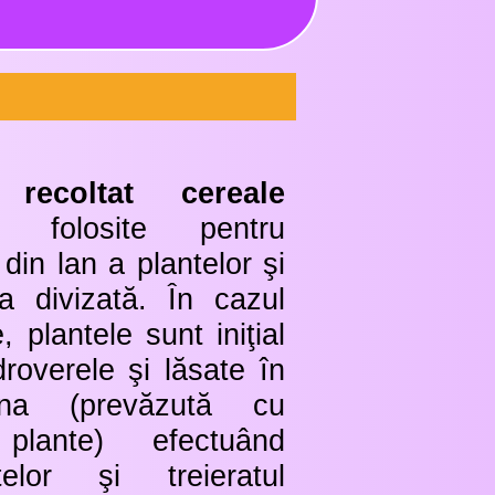
recoltat cereale
folosite pentru
 din lan a plantelor şi
ea divizată. În cazul
e, plantele sunt iniţial
roverele şi lăsate în
ina (prevăzută cu
plante) efectuând
telor şi treieratul