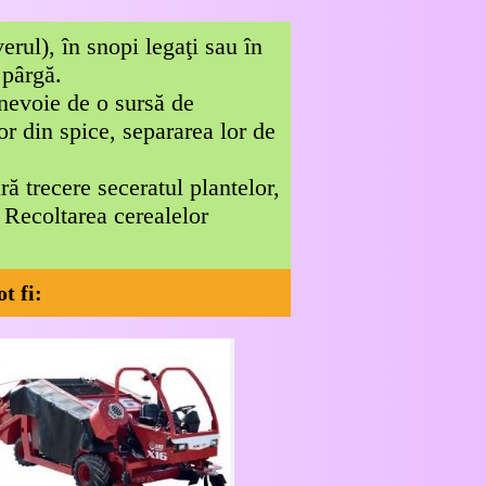
erul), în snopi legaţi sau în
 pârgă.
 nevoie de o sursă de
r din spice, separarea lor de
ă trecere seceratul plantelor,
. Recoltarea cerealelor
t fi: