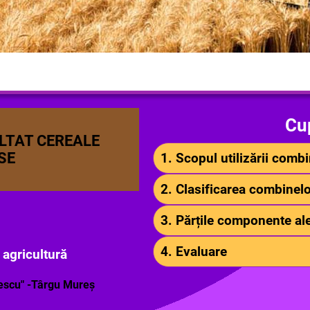
Cu
LTAT CEREALE
SE
1. Scopul utilizării comb
2. Clasificarea combinel
3. Părțile componente al
4. Evaluare
 agricultură
lescu" -Târgu Mureș