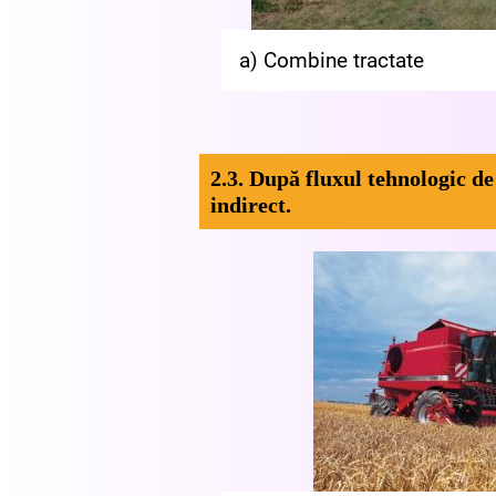
a) Combine tractate
2.3. După fluxul tehnologic de 
indirect.