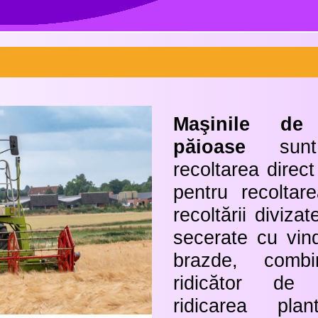
Maşinile de 
păioase
sunt 
recoltarea direct
pentru recoltar
recoltării divizat
secerate cu vind
brazde, comb
ridicător de 
ridicarea plan