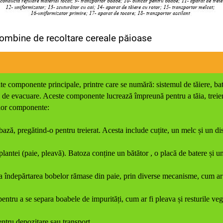
combine de recoltare cereale păioase
e componente principale, printre care se numără: sistemul de tăiere, bat
ul de evacuare. Aceste componente lucrează împreună pentru a tăia, treier
lelor componente:
 bază, pregătind-o pentru treierat. Acesta include cuțite, un melc și un di
plantei (paie, pleavă). Batoza conține un bătător , o placă de batere și un
a îndepărtarea bobelor rămase din paie, prin diverse mecanisme, cum ar f
pentru a se separa boabele de impurități, cum ar fi pleava și resturile veg
entru depozitare sau transport.