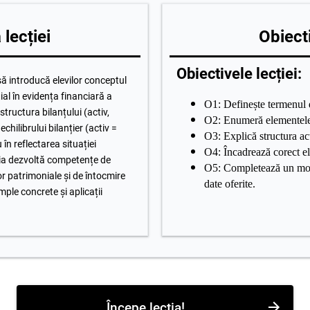
lecției
Obiecti
Obiectivele lecției:
să introducă elevilor conceptul
al în evidența financiară a
O1: Definește termenul d
structura bilanțului (activ,
O2: Enumeră elementele 
 echilibrului bilanțier (activ =
O3: Explică structura act
u în reflectarea situației
O4: Încadrează corect el
ia dezvoltă competențe de
O5: Completează un mode
lor patrimoniale și de întocmire
date oferite.
mple concrete și aplicații
Începe lecția!