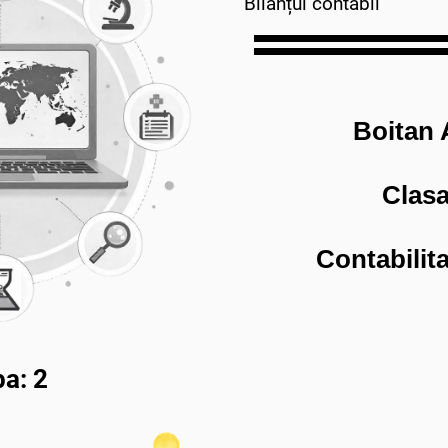
Bilanțul contabil
Boitan 
Clasa
Contabilit
a: 2