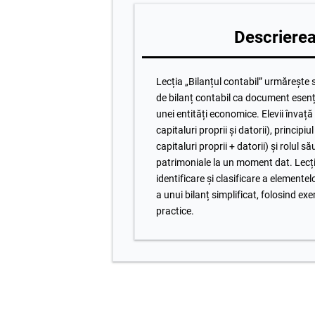
Descrierea 
Lecția „Bilanțul contabil” urmărește 
de bilanț contabil ca document esenți
unei entități economice. Elevii învață 
capitaluri proprii și datorii), principiul
capitaluri proprii + datorii) și rolul să
patrimoniale la un moment dat. Lecț
identificare și clasificare a elemente
a unui bilanț simplificat, folosind exe
practice.