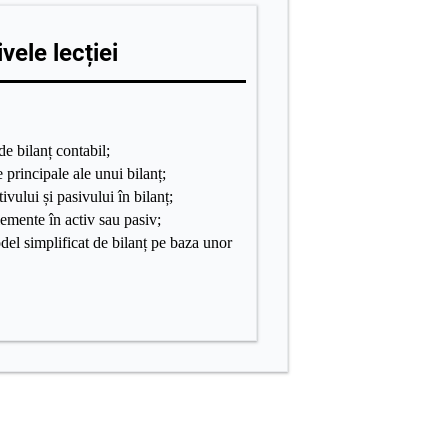
vele lecției
e bilanț contabil;
principale ale unui bilanț;
ivului și pasivului în bilanț;
emente în activ sau pasiv;
l simplificat de bilanț pe baza unor