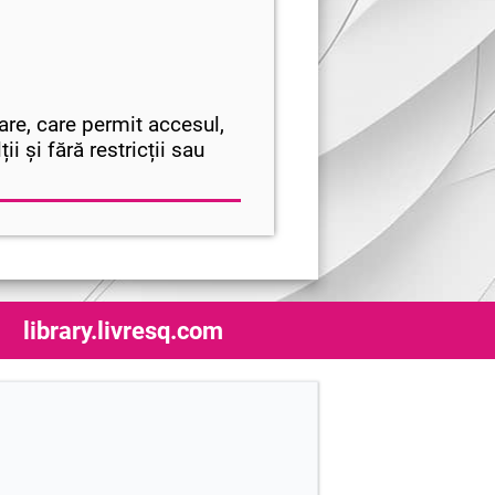
are, care permit accesul,
i și fără restricții sau
library.livresq.com