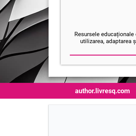
Resursele educaționale d
utilizarea, adaptarea ș
author.livresq.com