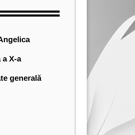
Angelica
 a X-a
ate generală