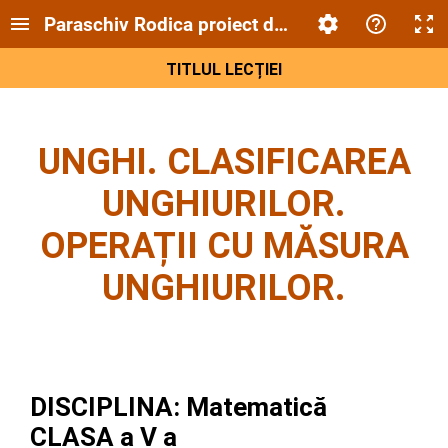
Paraschiv Rodica proiect de lecție clasa a V-a 
TITLUL LECȚIEI
UNGHI. CLASIFICAREA
UNGHIURILOR.
OPERAȚII CU MĂSURA
UNGHIURILOR.
DISCIPLINA
: Matematică
CLASA a V a