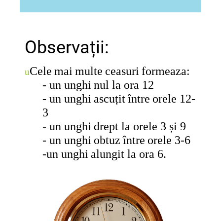
Observații:
Cele
mai
multe
ceasuri
formeaza
:
u
- un
unghi
nul
la
ora
12
- un
unghi
ascuțit
între
orele
12-
3
- un
unghi
drept
la
orele
3
și
9
- un
unghi
obtuz
între
orele
3-6
-un
unghi
alungit
la
ora
6.