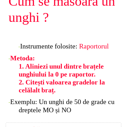
Cum se
măsoară
un
unghi
?
Instrumente
folosite
:
Raportorul
-
Metoda
:
-
1.
Aliniezi
unul
dintre
brațele
unghiului
la 0 pe
raportor.
2.
Citești
valoarea
gradelor
la
celălalt
braț.
Exemplu: Un
unghi
de 50 de grade cu
-
dreptele
MO
și
NO