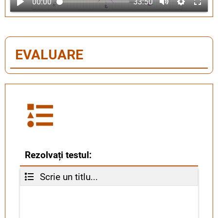
00:00
33:50
EVALUARE
Rezolvați testul:
Scrie un titlu...