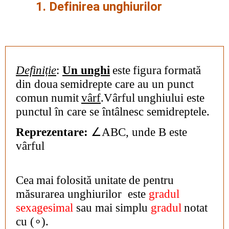
1. Definirea unghiurilor
Definiție
:
Un
unghi
este
figura
formată
din
doua
semidrepte
care au un
punct
comun
numit
vârf
.
Vârful
unghiului
este
punctul în care se întâlnesc semidreptele.
Reprezentare
:
∠ABC
,
unde
B
este
vârful
Cea
mai
folosit
ă u
nitate
de
pentru
măsurarea unghiurilor este
g
radul
sexagesimal
sau mai simplu
gradul
notat
cu
(
∘
)
.