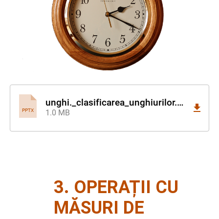
unghi._clasificarea_unghiurilor.pptx
PPTX
1.0 MB
3. OPERAȚII CU
MĂSURI DE