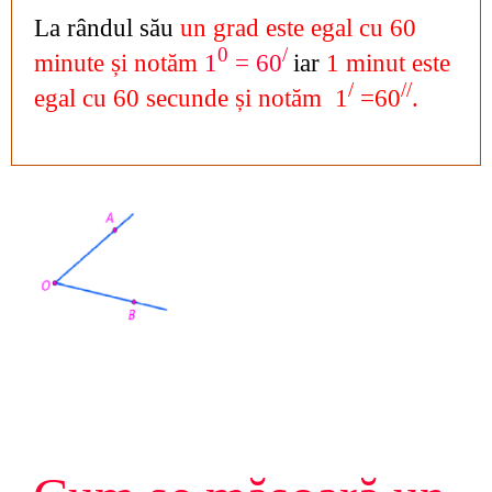
La rândul său
un grad este egal cu 60
0
/
minute și
notăm
1
= 60
iar
1 minut este
/
//
egal cu 60 secunde și notăm 1
=60
.