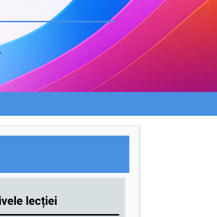
ă
vele lecției