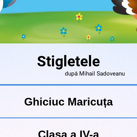
Stigletele
hail Sadoveanu
Ghiciuc Maricuța
Clasa a IV-a