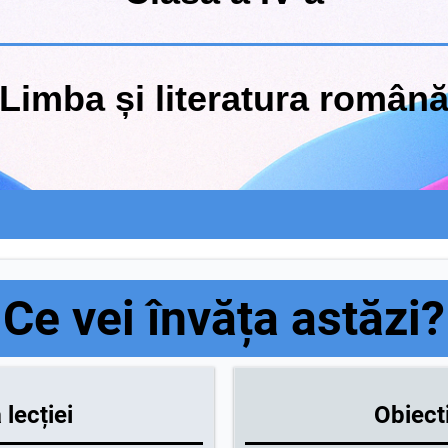
Limba și literatura român
Ce vei învăța astăzi?
lecției
Obiecti