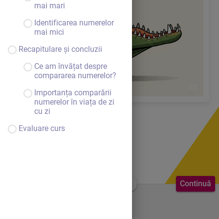
mai mari
Identificarea numerelor
mai mici
Recapitulare și concluzii
Ce am învățat despre
compararea numerelor?
Importanța comparării
numerelor în viața de zi
cu zi
Evaluare curs
Continuă
Bine ai venit.