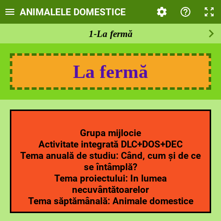
ANIMALELE DOMESTICE
1-La fermă
La fermă
Grupa mijlocie
Activitate integrată DLC+DOS+DEC
Tema anuală de studiu: Când, cum și de ce
se întâmplă?
Tema proiectului: In lumea
necuvântătoarelor
Tema săptămânală: Animale domestice