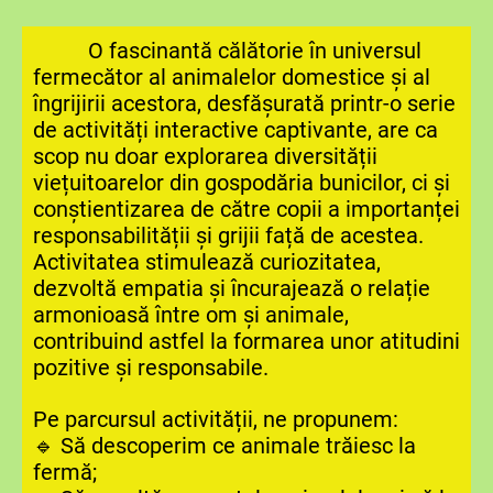
O fascinantă călătorie în universul
fermecător al animalelor domestice și al
îngrijirii acestora, desfășurată printr-o serie
de activități interactive captivante, are ca
scop nu doar explorarea diversității
viețuitoarelor din gospodăria bunicilor, ci și
conștientizarea de către copii a importanței
responsabilității și grijii față de acestea.
Activitatea stimulează curiozitatea,
dezvoltă empatia și încurajează o relație
armonioasă între om și animale,
contribuind astfel la formarea unor atitudini
pozitive și responsabile.
Pe parcursul activității, ne propunem:
🔹 Să descoperim ce animale trăiesc la
fermă;