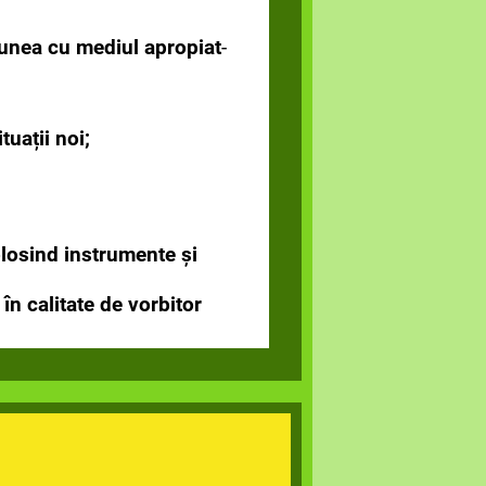
cţiunea cu mediul apropiat
-
tuații noi;
folosind instrumente şi
, în calitate de vorbitor