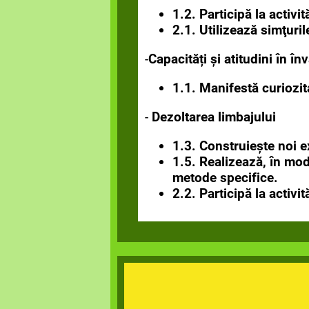
1.2. Participă la activit
2.1. Utilizează simţuril
-
Capacități și atitudini în în
1.1. Manifestă curiozita
-
Dezoltarea limbajului
1.3. Construiește noi e
1.5. Realizează, în mod 
metode
specifice.
2.2. Participă la activit