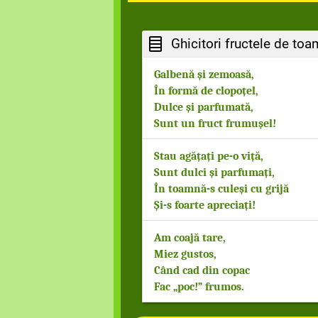
Ghicitori fructele de toa
Galbenă și zemoasă,
În formă de clopoțel,
Dulce și parfumată,
Sunt un fruct frumușel!
Stau agățați pe-o viță,
Sunt dulci și parfumați,
În toamnă-s culeși cu grijă
Și-s foarte apreciați!
Am coajă tare,
Miez gustos,
Când cad din copac
Fac „poc!” frumos.