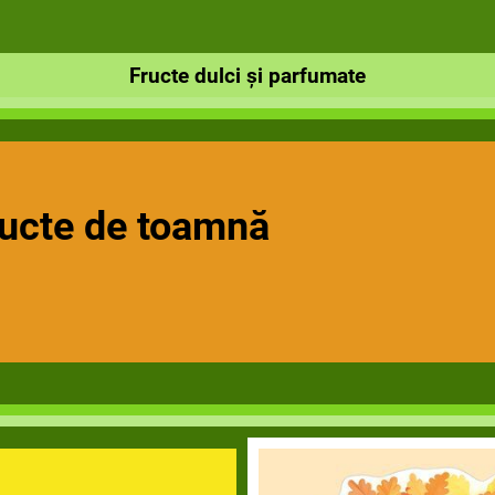
Fructe dulci și parfumate
ucte de toamnă