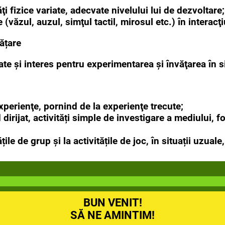
ăţi fizice variate, adecvate nivelului lui de dezvoltare;
e (văzul, auzul, simţul tactil, mirosul etc.) în intera
vățare
te şi interes pentru experimentarea și învăţarea în si
xperienţe, pornind de la experienţe trecute;
dirijat, activități simple de investigare a mediului, 
ățile de grup și la activitățile de joc, în situații uzuale
BUN VENIT!
SĂ NE AMINTIM!