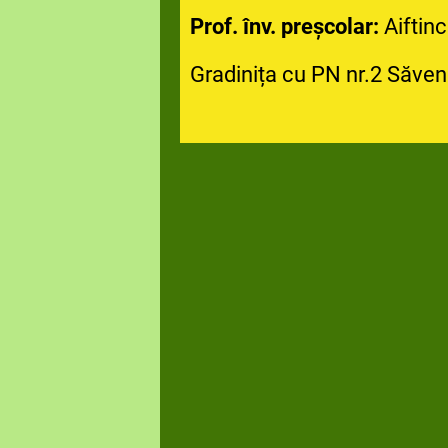
Prof. înv. preșcolar:
Aiftin
Gradinița cu PN nr.2 Săven