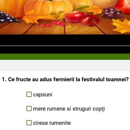
1. Ce fructe au adus fermierii la festivalul toamnei?
capsuni
mere rumene si struguri copți
cirese rumenite