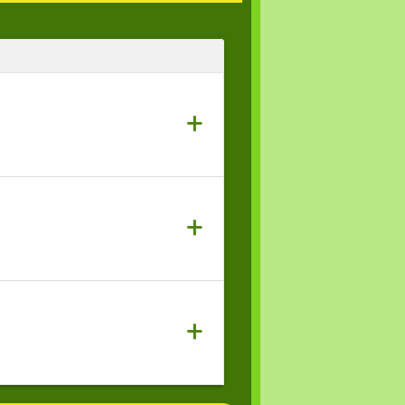
+
+
+