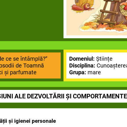
de ce se întâmplă?”
Domeniul:
Științe
apsodii de Toamnă
Disciplina:
Cunoaștere
ci și parfumate
Grupa:
mare
IUNI ALE DEZVOLTĂRII ȘI COMPORTAMENTE
ății și igienei personale