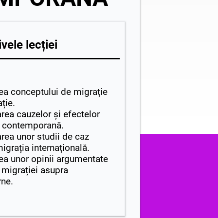
vele lecției
rea conceptului de migrație
ație.
area cauzelor și efectelor
a contemporană.
area unor studii de caz
igrația internațională.
rea unor opinii argumentate
 migrației asupra
rne.