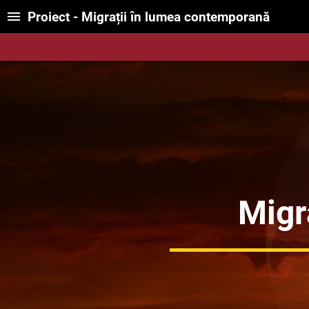
Proiect - Migrații în lumea contemporană
Migr