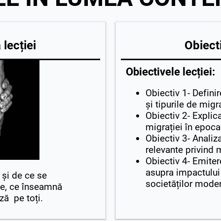
lecției
Obiecti
Obiectivele lecției:
Obiectiv 1- Defini
și tipurile de migr
Obiectiv 2- Explic
migrației în epoc
Obiectiv 3- Analiz
relevante privind m
Obiectiv 4- Emite
asupra impactului
și de ce se
societăților mode
e, ce înseamnă
ză pe toți.