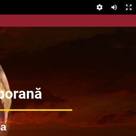
mporană
na