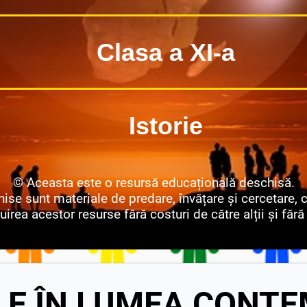
Clasa a XI-a
Istorie
© Aceasta este o resursă educațională deschisă.
se sunt materiale de predare, învățare și cercetare, ca
irea acestor resurse fără costuri de către alții și fără 
ILE ÎN LUMEA CONT