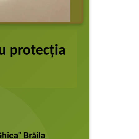
u protecția
Ghica" Br
ila
ă