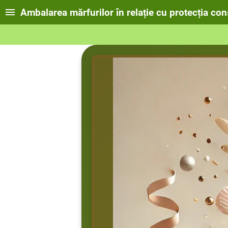
Ambalarea mărfurilor în relație cu protecția co