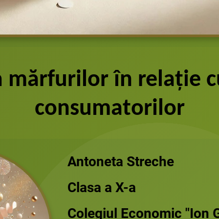
mărfurilor în relație c
consumatorilor
Antoneta
Streche
Clasa a X-a
Colegiul Economic "Ion 