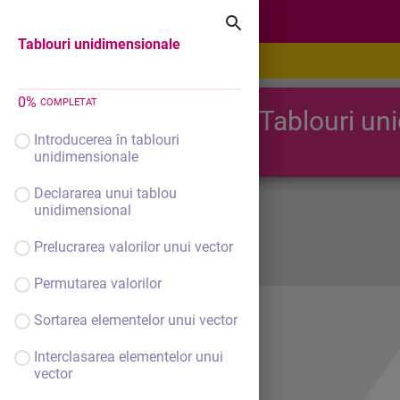
Tablouri unidimensionale
Tablouri unidimensionale
0
%
COMPLETAT
Tablouri un
Introducerea în tablouri
unidimensionale
Declararea unui tablou
unidimensional
Prelucrarea valorilor unui vector
Permutarea valorilor
Sortarea elementelor unui vector
Interclasarea elementelor unui
vector