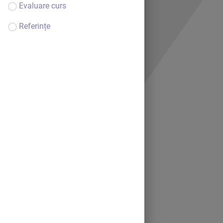
Evaluare curs
Referințe
Bine ai venit.
Continuă