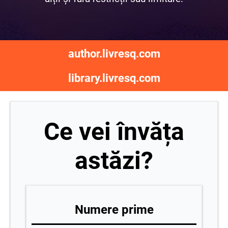
author.livresq.com
library.livresq.com
Ce vei învăța
astăzi?
Numere prime