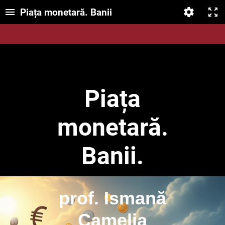
Piața monetară. Banii
Piața
monetară.
Banii.
prof. Ismană
Camelia