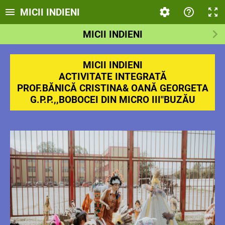
MICII INDIENI
MICII INDIENI
MICII INDIENI
ACTIVITATE INTEGRATĂ
PROF.BĂNICĂ CRISTINA& OANĂ GEORGETA
G.P.P.,,BOBOCEI DIN MICRO III"BUZĂU