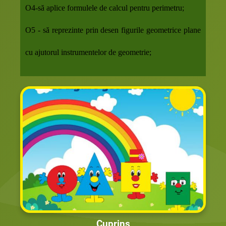
O
4
-să aplice formulele de calcul pentru perimetru;
O
5
-
să reprezinte prin desen figurile geometrice plane
cu ajutorul instrumentelor de geometrie;
Cuprins