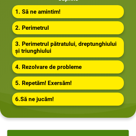
1. Să ne amintim!
2. Perimetrul
3. Perimetrul pătratului, dreptunghiului
și triunghiului
4. Rezolvare de probleme
5. Repetăm! Exersăm!
6.Să ne jucăm!