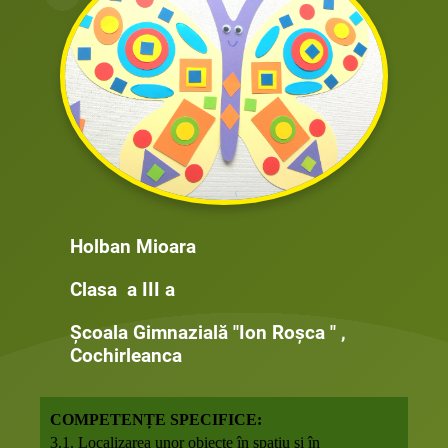
Holban Mioara
Clasa a III a
Școala Gimnazială "Ion Roșca " ,
Cochirleanca
COMPETENȚE SPECIFICE:
3.1. Localizarea unor obiecte în sp
aţiu şi în