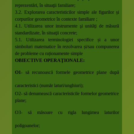
reprezentări, în situaţii familiare;
3.2. Explorarea caracteristicilor simple ale figurilor și
corpurilor geometrice în contexte familiare ;
4.1. Utilizarea unor instrumente şi unităţi de măsură
standardizate, în situaţii concrete;
5.1. Utilizarea terminologiei specifice și a unor
simboluri matematice în
rezolvarea și/sau compunerea
de probleme cu raționamente simple
OBIECTIVE OPERAŢIONALE:
O
1
-
să recunoască formele geometrice plane după
caracteristici (număr laturi/unghiuri);
O2-
să denumească caracteristicile formelor geometrice
plane
;
O
3
-
să măsoare cu rigla lungimea laturilor
poligoanelor;