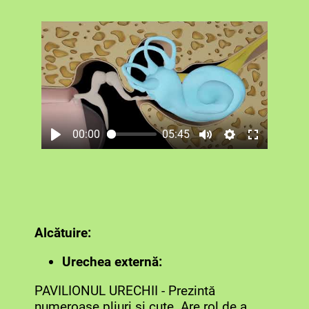
00:00
05:45
Alcătuire:
Urechea ex
ternă:
PAVILIONUL URECHII - Prezintă
numeroase pliuri și cute. Are rol de a