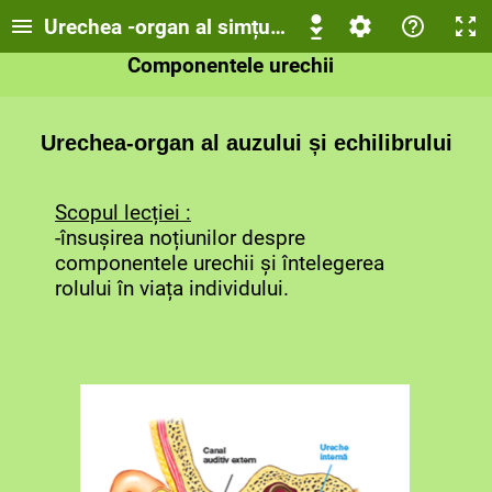
Urechea -organ al simțului și echilibrului
Componentele urechii
Urechea externă și medie
Urechea-organ al auzului și echilibrului
Urechea internă
Scopul lecției :
Evaluare
-însușirea noțiunilor despre
componentele urechii și întelegerea
rolului în viața individului.