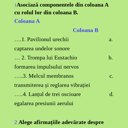
Asociază componentele din coloana A
1
cu rolul lor din coloana B.
Coloana A
Coloana B
….1. Pavilionul urechii a.
captarea undelor sonore
… 2. Trompa lui Eustachio b.
formarea impulsului nervos
…..3. Melcul membranos c.
transmiterea și reglarea vibrației
…..4. Lanțul de trei oscioare d.
egalarea presiunii aerului
2
Alege afirmațiile adevărate despre