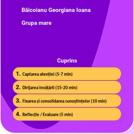
Băicoianu Georgiana Ioana
Grupa mare
Cuprins
1.
Captarea atenției (5-7 min)
2.
Dirijarea învățării (15-20 min)
3.
Fixarea și consolidarea cunoștințelor (10 min)
4.
Reflecție / Evaluare (5 min)