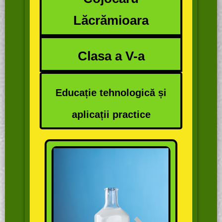
Lăcrămioara
Clasa a V-a
Educație tehnologică și
aplicații practice