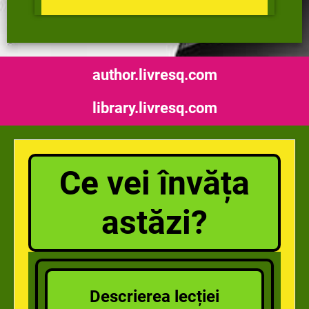
author.livresq.com
library.livresq.com
Ce vei învăța
astăzi?
Descrierea lecției