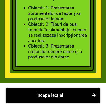
Obiectiv 1: Prezentarea
sortimentelor de lapte și-a
produselor lactate
Obiectiv 2: Tipuri de ouă
folosite în alimentație și cum
se realizezază inscripționarea
acestora
Obiectiv 3: Prezentarea
noțiunilor despre carne și-a
produselor din carne
Începe lecția!