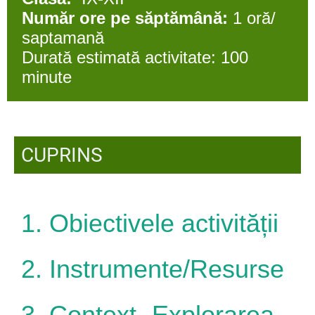
Număr ore pe săptămână:
1 oră/
saptamană
Durată estimată activitate: 100
minute
CUPRINS
1. Obiectivele activității
2.
Instrumente/Resurse
3.
Context -
Explorarea