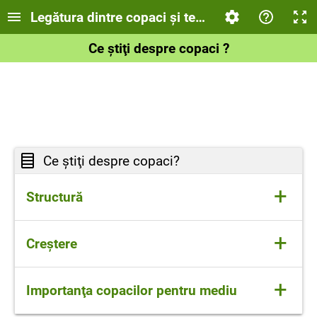
Legătura dintre copaci şi temperatura mediului 
Ce ştiţi despre copaci ?
Ce ştiţi despre copaci?
+
Structură
+
Creştere
Copacii cresc cel mai mult în timpul
+
Importanţa copacilor pentru mediu
sezonului cald, când au suficientă lumină