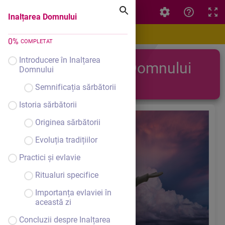
Inalțarea Domnului
Inalțarea Domnului
0
%
COMPLETAT
Introducere în Inalțarea
Inalțarea Domnului
Domnului
Semnificația sărbătorii
Istoria sărbătorii
Originea sărbătorii
Evoluția tradițiilor
Practici și evlavie
Ritualuri specifice
Importanța evlaviei în
această zi
Concluzii despre Inalțarea