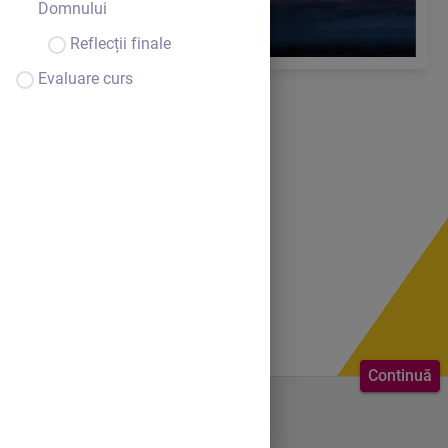
Domnului
Reflecții finale
Evaluare curs
Continuă
Bine ai venit.