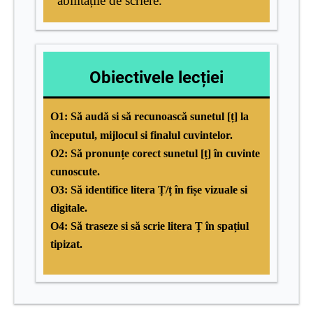
abilitățile de scriere.
Obiectivele lecției
O1: Să audă si să recunoască sunetul [ț] la
începutul, mijlocul si finalul cuvintelor.
O2: Să pronunțe corect sunetul [ț] în cuvinte
cunoscute.
O3: Să identifice litera Ț/ț în fișe vizuale si
digitale.
O4: Să traseze si să scrie litera Ț în spațiul
tipizat.