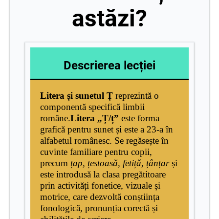
astăzi?
Descrierea lecției
Litera și sunetul Ț
reprezintă o
componentă specifică limbii
române.
Litera „Ț/ț”
este forma
grafică pentru sunet și este a 23-a în
alfabetul românesc. Se regăsește în
cuvinte familiare pentru copii,
precum
țap, țestoasă, fetiță, țânțar
și
este introdusă la clasa pregătitoare
prin activități fonetice, vizuale și
motrice, care dezvoltă conștiința
fonologică, pronunția corectă și