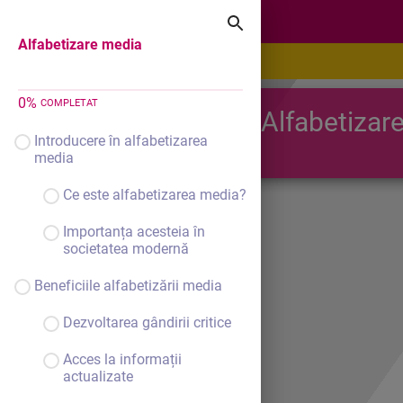
Alfabetizare media
Alfabetizare media
0
%
COMPLETAT
Alfabetizar
Introducere în alfabetizarea
media
Ce este alfabetizarea media?
Importanța acesteia în
societatea modernă
Beneficiile alfabetizării media
Dezvoltarea gândirii critice
Acces la informații
actualizate