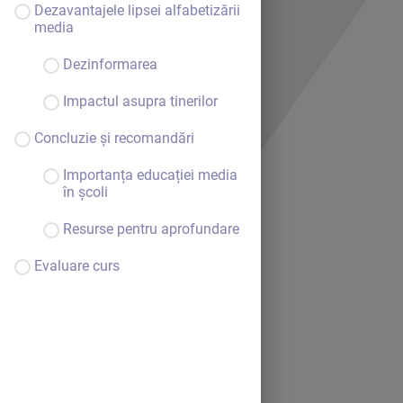
Dezavantajele lipsei alfabetizării
media
Dezinformarea
Impactul asupra tinerilor
Concluzie și recomandări
Importanța educației media
în școli
Resurse pentru aprofundare
Evaluare curs
Bine ai venit.
Continuă