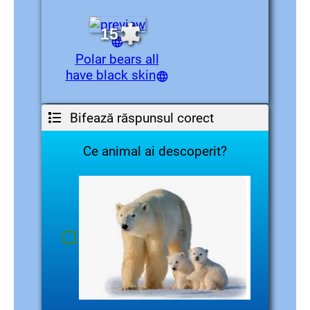
15
Polar bears all
have black skin
Bifează răspunsul corect
Ce animal ai descoperit?