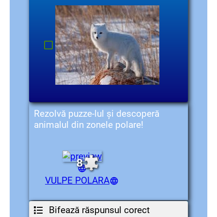
Rezolvă puzze-lul și descoperă
animalul din zonele polare!
8
VULPE POLARA
Bifează răspunsul corect