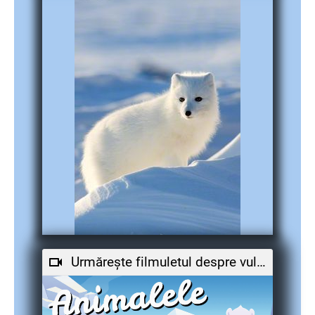
Urmărește filmuletul despre vulpea polară!