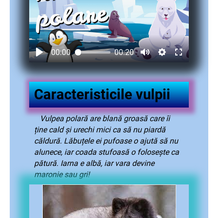
00:00
00:20
Caracteristicile vulpii
Vulpea polară are blană groasă care îi
ține cald și urechi mici ca să nu piardă
căldură. Lăbuțele ei pufoase o ajută să nu
alunece, iar coada stufoasă o folosește ca
pătură. Iarna e albă, iar vara devine
maronie sau gri!