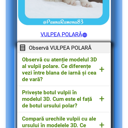
VULPEA POLARĂ
Observă VULPEA POLARĂ
Observă cu atenție modelul 3D
al vulpii polare. Ce diferențe
+
vezi între blana de iarnă și cea
de vară?
Ghid pentru educatoare
: Să
Privește botul vulpii în
+
observe schimbarea culorii: albă
modelul 3D. Cum este el față
iarna, brună/cenușie vara
de botul ursului polar?
Ghid pentru educatoare
: Să
Compară urechile vulpii cu ale
+
observe că este mai ascuțit, mai
ursului în modelele 3D. Ce