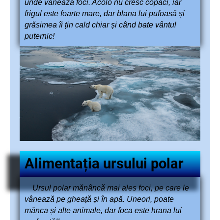
unde vânează foci. Acolo nu cresc copaci, iar
frigul este foarte mare, dar blana lui pufoasă și
grăsimea îi țin cald chiar și când bate vântul
puternic!
Alimentația ursului polar
Ursul polar mănâncă mai ales foci, pe care le
vânează pe gheață și în apă. Uneori, poate
mânca și alte animale, dar foca este hrana lui