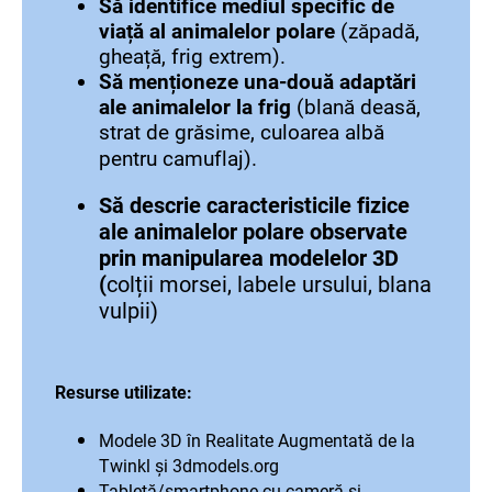
Să identifice mediul specific de
viață al animalelor polare
(zăpadă,
gheață, frig extrem).
Să menționeze una-două adaptări
ale animalelor la frig
(blană deasă,
strat de grăsime, culoarea albă
pentru camuflaj).
Să descrie caracteristicile fizice
ale animalelor polare observate
prin manipularea modelelor 3D
(
colții morsei, labele ursului, blana
vulpii)
Resurse utilizate:
Modele 3D în Realitate Augmentată de la
Twinkl și 3dmodels.org
Tabletă/smartphone cu cameră și