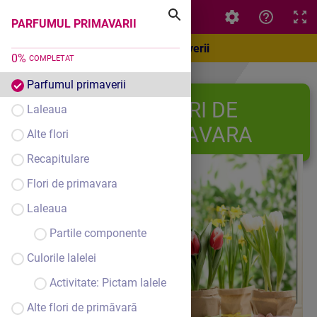
PARFUMUL PRIMAVARII
PARFUMUL PRIMAVARII
Parfumul primaverii
0
%
COMPLETAT
Parfumul primaverii
FLORI DE
Laleaua
PRIMAVARA
Alte flori
Recapitulare
Flori de primavara
Laleaua
Partile componente
Culorile lalelei
Activitate: Pictam lalele
Alte flori de primăvară