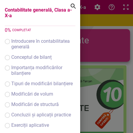
Contabilitate generală, Clasa a-X-a
Contabilitate generală, Clasa a-
X-a
0
%
COMPLETAT
Contabilitate
Introducere în contabilitatea
generală
generală
Conceptul de bilanț
Importanța modificărilor
bilanțiere
Tipuri de modificări bilanțiere
Modificări de volum
Modificări de structură
Concluzii și aplicații practice
Exerciții aplicative