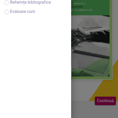
Referințe bibliografice
Evaluare curs
Continuă
Bine ai venit.