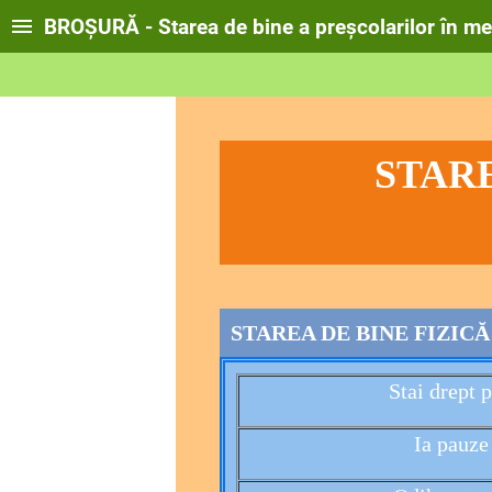
BROȘURĂ - Starea de bine a preșcolarilor în med
STARE
STAREA DE BINE FIZICĂ
Stai drept 
Ia pauze