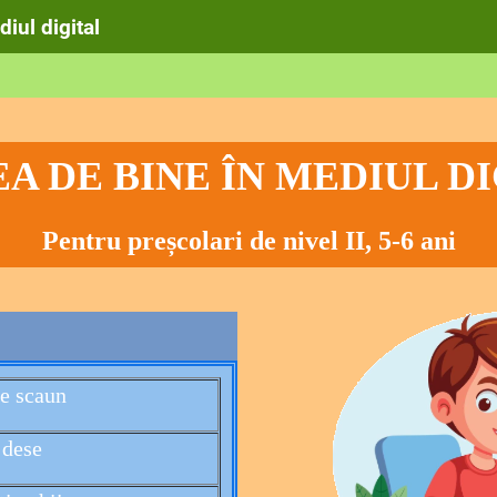
iul digital
A DE BINE ÎN MEDIUL D
Pentru preșcolari de nivel II, 5-6 ani
pe scaun
 dese