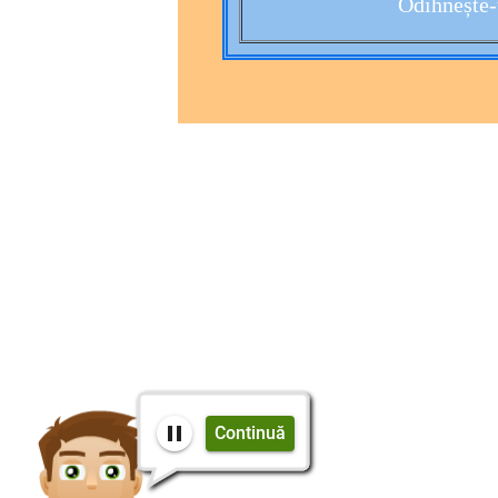
Odihnește-ț
Continuă