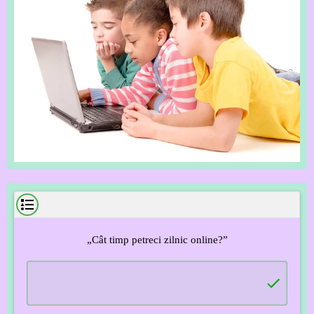
„
C
â
t timp petreci zilnic online?
”