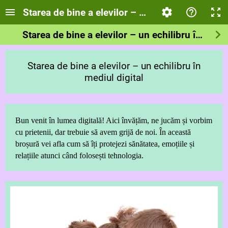
Starea de bine a elevilor – un echilibru în mediu
Starea de bine a elevilor – un echilibru în mediul digital
Starea de bine a elevilor – un echilibru în
mediul digital
Bun venit în lumea digitală! Aici învățăm, ne jucăm și vorbim
cu prietenii, dar trebuie să avem grijă de noi. În această
broșură vei afla cum să îți protejezi sănătatea, emoțiile și
relațiile atunci când folosești tehnologia.