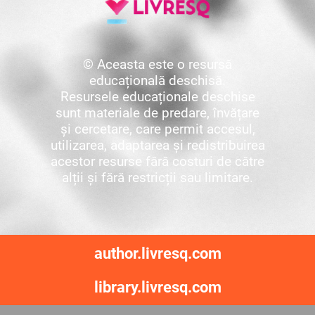
© Aceasta este o resursă
educațională deschisă.
Resursele educaționale deschise
sunt materiale de predare, învățare
și cercetare, care permit accesul,
utilizarea, adaptarea și redistribuirea
acestor resurse fără costuri de către
alții și fără restricții sau limitare.
author.livresq.com
library.livresq.com