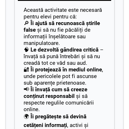
Această activitate este necesară
pentru elevi pentru că:
🔎
Îi ajută să recunoască știrile
false
și să nu fie păcăliți de
informații înșelătoare sau
manipulatoare.
🧠
Le dezvoltă gândirea critică
–
învață să pună întrebări și să nu
creadă tot ce văd sau aud.
🔐
Îi protejează în mediul online
,
unde pericolele pot fi ascunse
sub aparențe prietenoase.
📢
Îi învață cum să creeze
conținut responsabil
și să
respecte regulile comunicării
online.
🌍
Îi pregătește să devină
cetățeni informați
, activi și