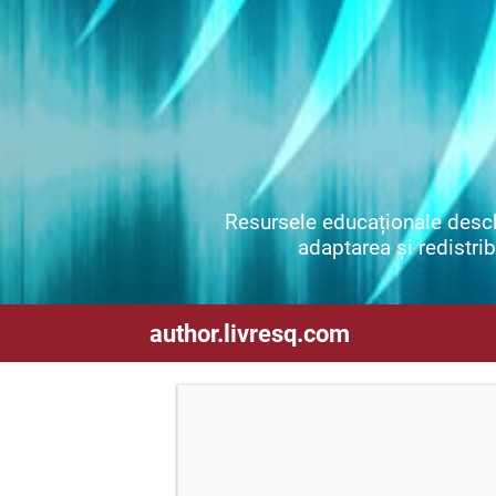
Resursele educaționale deschi
adaptarea și redistribu
author.livresq.com