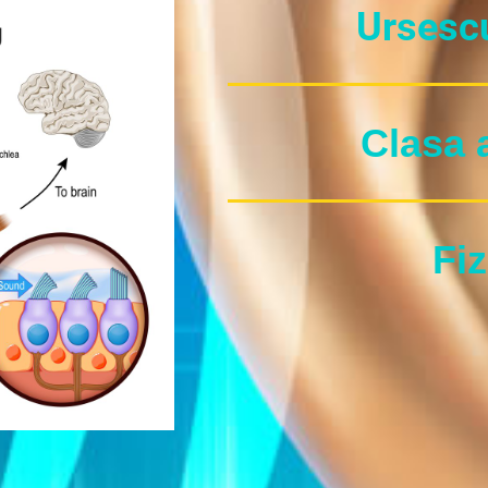
Ursescu
Clasa a
Fiz