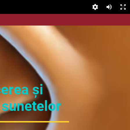
erea și
 sunetelor