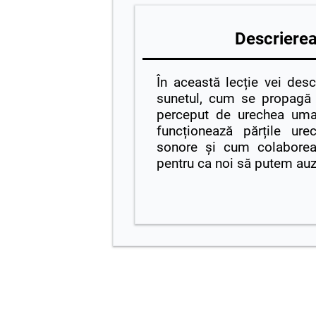
Descrierea 
În această lecție vei des
sunetul, cum se propagă 
perceput de urechea um
funcționează părțile ure
sonore și cum colaboreaz
pentru ca noi să putem auz