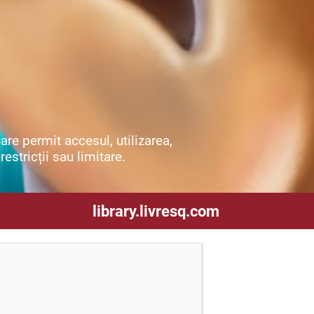
re permit accesul, utilizarea,
restricții sau limitare.
library.livresq.com