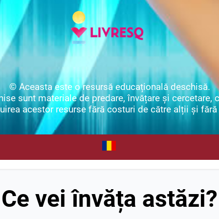
© Aceasta este o resursă educațională deschisă.
se sunt materiale de predare, învățare și cercetare, ca
irea acestor resurse fără costuri de către alții și fără 
Ce vei învăța astăzi?