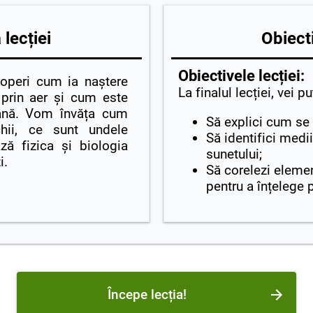
lecției
Obiecti
Obiectivele lecției:
coperi cum ia naștere
La finalul lecției, vei p
prin aer și cum este
ană. Vom învăța cum
Să explici cum se
chii, ce sunt undele
Să identifici medi
ă fizica și biologia
sunetului;
i.
Să corelezi elemen
pentru a înțelege 
Începe lecția!