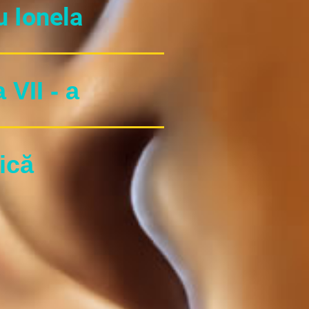
 Ionela
 VII - a
ică