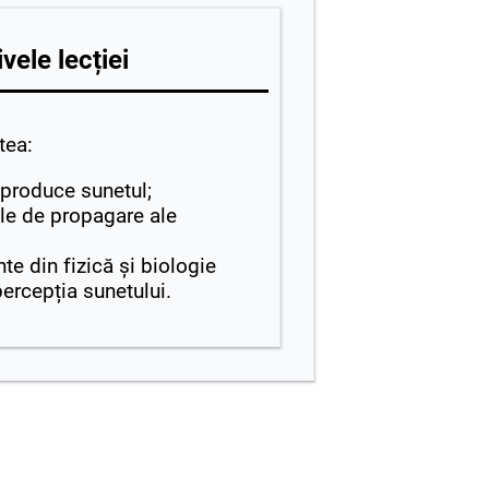
vele lecției
utea:
 produce sunetul;
ile de propagare ale
te din fizică și biologie
percepția sunetului.